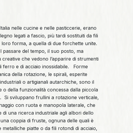
Italia nelle cucine e nelle pasticcerie, erano
 legno legati a fascio, più tardi sostituiti da fili
la loro forma, a quella di due forchette unite.
 col passare del tempo, il suo posto, ma
 creative che vedono l’apparire di strumenti
o di ferro e di acciaio inossidabile. Forme
ica della rotazione, le spirali, esperite
industriali o artigianali autarchiche, sono il
e o della funzionalità concessa dalla piccola
 Si sviluppano frullini a rotazione verticale,
anaggio con ruota e manopola laterale, che
 di una ricerca industriale agli albori dello
 una coppia di fruste, ognuna delle quali è
etalliche piatte o da fili rotondi di acciaio,