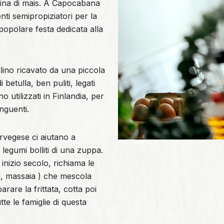
rina di mais. A Capocabana
ti semipropiziatori per la
popolare festa dedicata alla
llino ricavato da una piccola
betulla, ben puliti, legati
o utilizzati in Finlandia, per
nguenti.
rvegese ci aiutano a
i legumi bolliti di una zuppa.
 inizio secolo, richiama le
asa, massaia ) che mescola
re la frittata, cotta poi
te le famiglie di questa