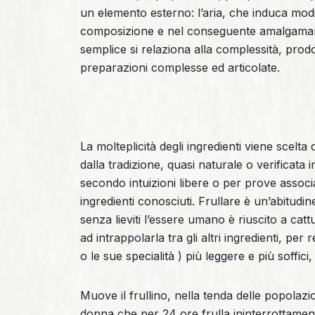
un elemento esterno: l’aria, che induca modi
composizione e nel conseguente amalgamarsi
semplice si relaziona alla complessità, prodo
preparazioni complesse ed articolate.
La molteplicità degli ingredienti viene scelta 
dalla tradizione, quasi naturale o verificata
secondo intuizioni libere o per prove associa
ingredienti conosciuti. Frullare è un’abitud
senza lieviti l’essere umano è riuscito a catt
ad intrappolarla tra gli altri ingredienti, per
o le sue specialità ) più leggere e più soffic
Muove il frullino, nella tenda delle popolazi
donna che per 24 ore frulla ininterrottament