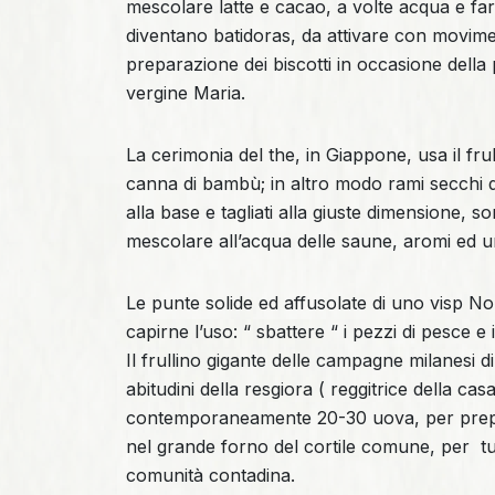
mescolare latte e cacao, a volte acqua e fa
diventano batidoras, da attivare con movimen
preparazione dei biscotti in occasione della 
vergine Maria.
La cerimonia del the, in Giappone, usa il fru
canna di bambù; in altro modo rami secchi di 
alla base e tagliati alla giuste dimensione, son
mescolare all’acqua delle saune, aromi ed u
Le punte solide ed affusolate di uno visp No
capirne l’uso: “ sbattere “ i pezzi di pesce e 
Il frullino gigante delle campagne milanesi di
abitudini della resgiora ( reggitrice della c
contemporaneamente 20-30 uova, per prepara
nel grande forno del cortile comune, per tut
comunità contadina.