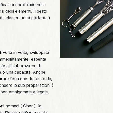
ficazioni profonde nella
 degli elementi. Il gesto
tti elementari ci portano a
di volta in volta, sviluppata
 immediatamente, esperita
te all’elaborazione di
ine o una capacità. Anche
urare l’aria che lo circonda,
 rendere le sue preparazioni (
i, ben amalgamate e legate.
oni nomadi ( Gher ), la
e l’Aerak o ilKoumiss; da