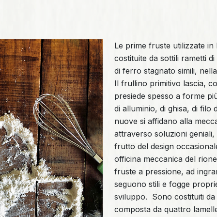
Le prime fruste utilizzate in 
costituite da sottili rametti di
di ferro stagnato simili, nel
Il frullino primitivo lascia,
presiede spesso a forme più
di alluminio, di ghisa, di fil
nuove si affidano alla meccan
attraverso soluzioni geniali, 
frutto del design occasional
officina meccanica del rione.
fruste a pressione, ad ingr
seguono stili e fogge proprie
sviluppo. Sono costituiti da
composta da quattro lamelle m