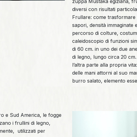
zuppa Mustaka egiziana, frul
diversi con risultati partico
Frullare: come trasformare 
sapori, densità immaginate e 
percorso di colture, costumi
caleidoscopio di funzioni sim
di 60 cm. in uno dei due ane
di legno, lungo circa 20 cm
l’altra parte alla propria v
delle mani attorni al suo 
burro salato, elemento esse
ro e Sud America, le fogge
ano i frullini di legno,
ente, utilizzati per