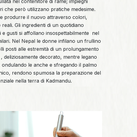
lata nel contenitore di rame; impieghi
lari che però utilizzano pratiche medesime.
e produrre il nuovo attraverso colori,
reali. Gli ingredienti di un quotidiano
 e gusti si affollano insospettabilmente nel
ilari. Nel Nepal le donne infilano un frullino
lli posti alle estremità di un prolungamento
. , deliziosamente decorato, mentre legano
ita: ondulando le anche e sfregando il palmo
manico, rendono spumosa la preparazione del
nziale nella terra di Kadmandu.